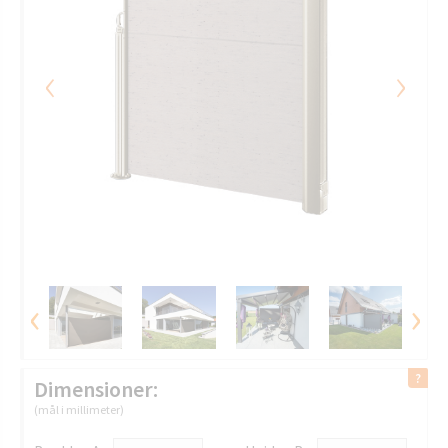
‹
›
‹
›
Dimensioner:
(mål i millimeter)