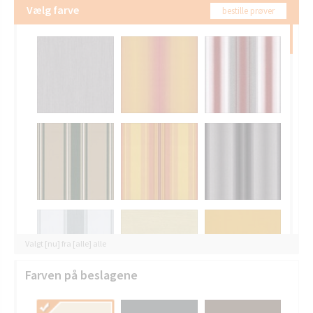
Vælg farve
bestille prøver
Valgt [nu] fra [alle] alle
Farven på beslagene