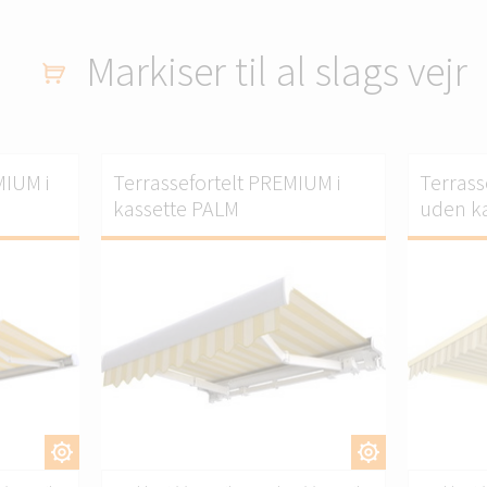
Markiser til al slags vejr
MIUM i
Terrassefortelt PREMIUM i
Terrass
kassette PALM
uden k
ILPAS.
TILPAS.