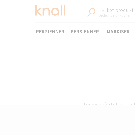
Hvilket produkt
Opdeling i funktioner
Menu
PERSIENNER
PERSIENNER
MARKISER
Terrassefortelte - El