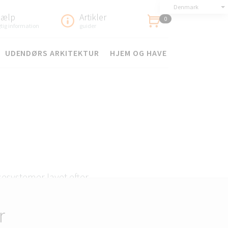
Denmark
jælp
Artikler
0
gtig information
guider
UDENDØRS ARKITEKTUR
HJEM OG HAVE
sesystemer lavet efter
r