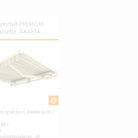
efortelt PREMIUM
assette JAKARTA
TILPAS.
e op til 3,6 m, bredde op til 7
- NEJ
A
nstruktionsfarver - JA