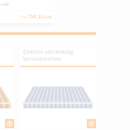
er mål
794.31
Fra
EUR
Elektrisk udtrækkelig
terrassemarkise
S.
TILPAS.