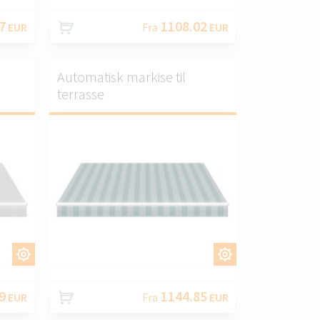
7
1108.02
EUR
Fra
EUR
Automatisk markise til
terrasse
S.
TILPAS.
9
1144.85
EUR
Fra
EUR