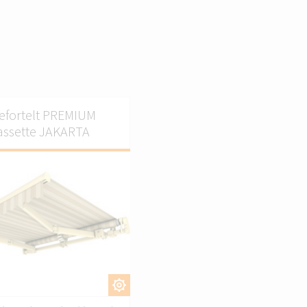
efortelt PREMIUM
assette JAKARTA
TILPAS.