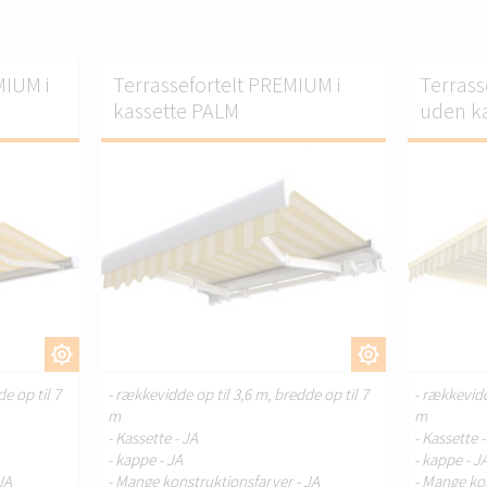
MIUM i
Terrassefortelt PREMIUM i
Terrass
kassette PALM
uden k
ILPAS.
TILPAS.
e op til 7
- rækkevidde op til 3,6 m, bredde op til 7
- rækkevidd
m
m
- Kassette - JA
- Kassette 
- kappe - JA
- kappe - J
JA
- Mange konstruktionsfarver - JA
- Mange ko