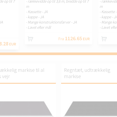
e op til 7
- rækkevidde op til 3,6 m, bredde op til 7
- rækkevidd
m
m
- Kassette - JA
- Kassette 
- kappe - JA
- kappe - J
JA
- Mange konstruktionsfarver - JA
- Mange ko
- Lavet efter mål
- Lavet eft
1126.65
Fra
EUR
8.28
EUR
ækkelig markise til al
Regntæt, udtrækkelig
 vejr
markise