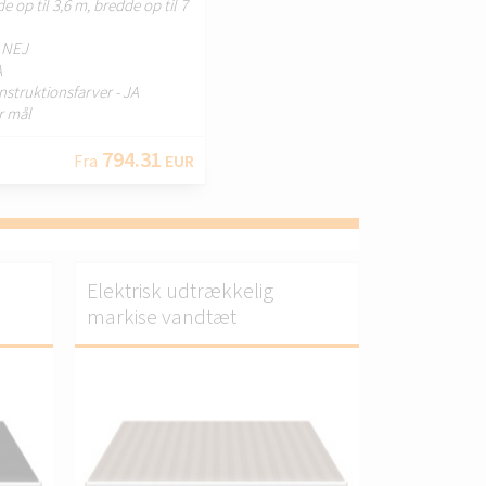
e op til 3,6 m, bredde op til 7
- NEJ
A
nstruktionsfarver - JA
er mål
794.31
Fra
EUR
Elektrisk udtrækkelig
markise vandtæt