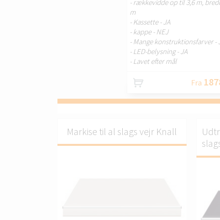
- rækkevidde op til 3,6 m, bredd
m
- Kassette - JA
- kappe - NEJ
- Mange konstruktionsfarver - 
- LED-belysning - JA
- Lavet efter mål
187
Fra
Markise til al slags vejr Knall
Udtr
slags