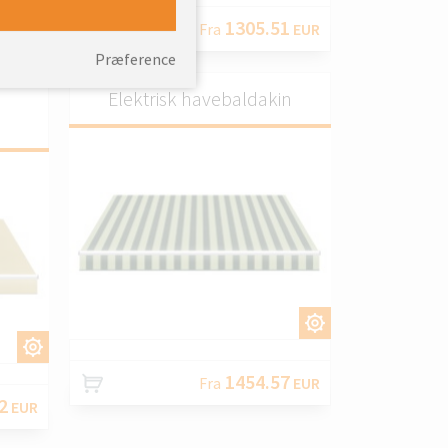
2
EUR
1305.51
Fra
EUR
Præference
Elektrisk havebaldakin
TILPAS.
S.
1454.57
Fra
EUR
2
EUR