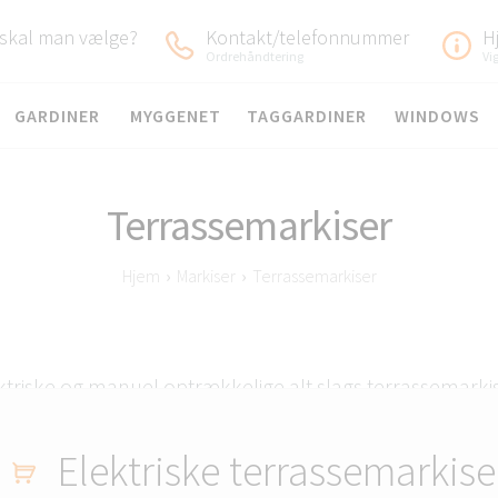
 skal man vælge?
Kontakt/telefonnummer
H
Ordrehåndtering
Vi
GARDINER
MYGGENET
TAGGARDINER
WINDOWS
Terrassemarkiser
Hjem
›
Markiser
›
Terrassemarkiser
ektriske og manuel optrækkelige alt slags terrassemarki
mål
Elektriske terrassemarkise