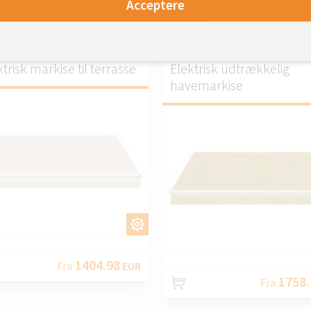
1244.3
Acceptere
Fra
1239.68
Fra
EUR
trisk markise til terrasse
Elektrisk udtrækkelig
havemarkise
TILPAS.
TILPA
1404.98
Fra
EUR
1758.
Fra