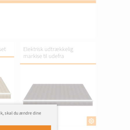
set
Elektrisk udtrækkelig
markise til udefra
k, skal du ændre dine
S.
TILPAS.