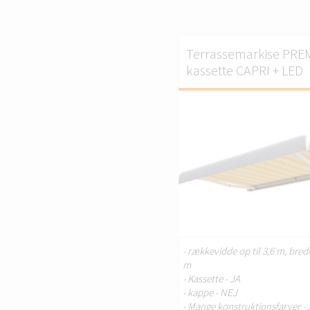
Terrassemarkise PRE
kassette CAPRI + LED
T
- rækkevidde op til 3,6 m, bredd
m
- Kassette - JA
- kappe - NEJ
- Mange konstruktionsfarver - 