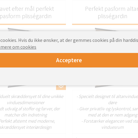
avet efter mål perfekt
Perfekt pasform alta
pasform plisségardin
plisségardin
ookies. Hvis du ikke ønsker, at der gemmes cookies på din harddis
 mere om cookies
Acceptere
TILPAS
TILP
viduelt skræddersyet til dine unikke
- Specielt designet til altanvindue
vinduesdimensioner
døre
dt udvalg af stoffer og farver, der
- Giver privatliv og lyskontrol, sa
matcher din indretning
med at den er nem adgang
 Perfekt afstemt med moderne,
- Forstærker elegancen ved st
skræddersyet interiørdesign
vinduesrum