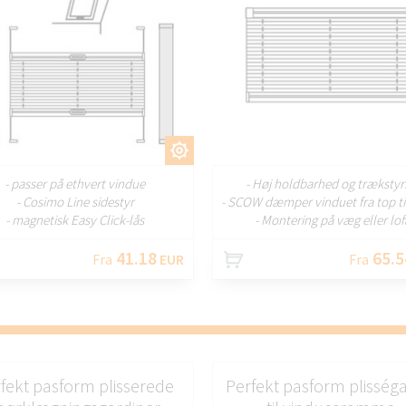
TILPAS
TILP
- passer på ethvert vindue
- Høj holdbarhed og trækstyr
- Cosimo Line sidestyr
- SCOW dæmper vinduet fra top t
- magnetisk Easy Click-lås
- Montering på væg eller lof
41.18
65.5
Fra
EUR
Fra
fekt pasform plisserede
Perfekt pasform plisség