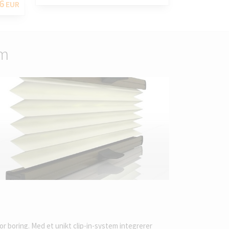
6
EUR
rm
or boring. Med et unikt clip-in-system integrerer