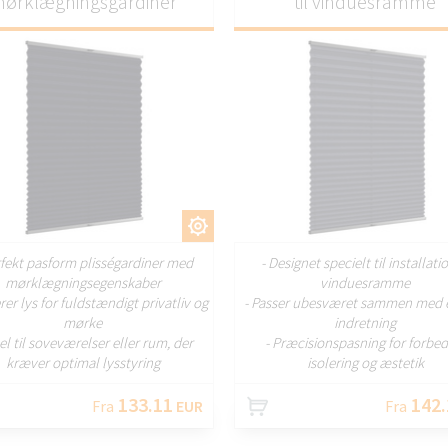
ørklægningsgardiner
til vinduesramme
TILPAS
TILP
rfekt pasform plisségardiner med
- Designet specielt til installati
mørklægningsegenskaber
vinduesramme
rer lys for fuldstændigt privatliv og
- Passer ubesværet sammen med 
mørke
indretning
eel til soveværelser eller rum, der
- Præcisionspasning for forbed
kræver optimal lysstyring
isolering og æstetik
133.11
142.
Fra
EUR
Fra