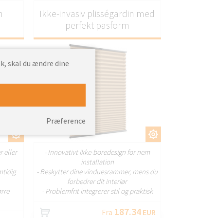
n
Ikke-invasiv plisségardin med
perfekt pasform
k, skal du ændre dine
Præference
AS
TILPAS
r eller
- Innovativt ikke-boredesign for nem
installation
mtidig
- Beskytter dine vinduesrammer, mens du
forbedrer dit interiør
ørre
- Problemfrit integrerer stil og praktisk
187.34
Fra
EUR