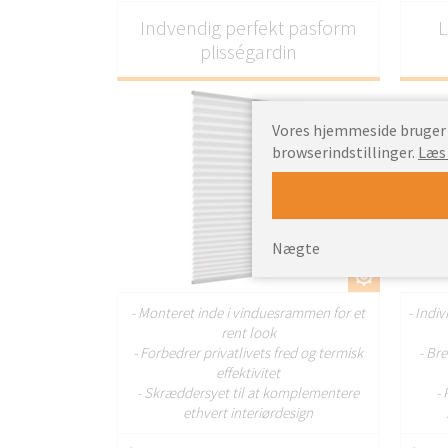
Indvendig perfekt pasform
L
plisségardin
Vores hjemmeside bruger c
browserindstillinger.
Læs
Nægte
TILPAS
- Monteret inde i vinduesrammen for et
- Indi
rent look
- Forbedrer privatlivets fred og termisk
- Bre
effektivitet
- Skræddersyet til at komplementere
-
ethvert interiørdesign