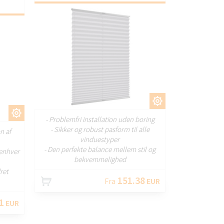
TILPAS
AS
- Problemfri installation uden boring
- Sikker og robust pasform til alle
on af
vinduestyper
- Den perfekte balance mellem stil og
enhver
bekvemmelighed
ret
151.38
Fra
EUR
1
EUR