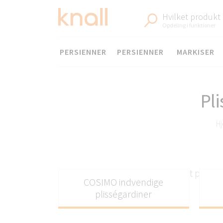
Hvilket produkt
Opdeling i funktioner
Menu
PERSIENNER
PERSIENNER
MARKISER
Pl
H
Perfect Fit plissé
COSIMO indvendige
plisségardiner