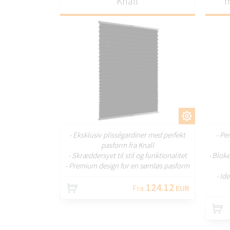
Knall
m
TILPAS
- Eksklusiv plisségardiner med perfekt
- Pe
pasform fra Knall
- Skræddersyet til stil og funktionalitet
- Bloke
- Premium design for en sømløs pasform
- Id
124.12
Fra
EUR