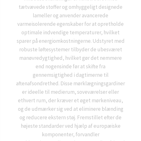
tætvævede stoffer og omhyggeligt designede
lameller og anvender avancerede
varmeisolerende egenskaber for at opretholde
optimale indvendige temperaturer, hvilket
sparer på energiomkostningerne. Udstyret med
robuste løftesystemer tilbyder de ubesværet
manøvredygtighed, hvilket gør det nemmere
end nogensinde før at skifte fra
gennemsigtighed i dagtimerne til
aftenafsondrethed. Disse mørklægningsgardiner
er ideelle til medierum, soveværelser eller
ethvert rum, der kræver et øget mørkeniveau,
og de udmærker sig ved at eliminere blænding
og reducere ekstern støj. Fremstillet efter de
højeste standarder ved hjælp af europæiske
komponenter, forvandler