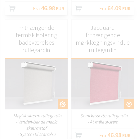
46.98
64.09
Fra
EUR
Fra
EUR
Frithængende
Jacquard
termisk isolering
frithængende
badeværelses
mørklægningsvindue
rullegardin
rullegardin
TILPAS
TILPAS
- Magisk skærm rullegardin
- Semi kassette rullegardin
- Vandafvisende macic
- At måle system
skærmstof
46.98
- System til størrelse
Fra
EUR