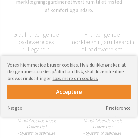
mørklægningsgardiner ethvert rum til et fristed
af komfort og sindsro.
Glat frithængende
Frithængende
badeværelses
mørklægningsrullegardin
rullegardin
til badeværelset
Vores hjemmeside bruger cookies. Hvis du ikke ønsker, at
der gemmes cookies på din harddisk, skal du ændre dine
browserindstillinger.
Læs mere om cookies
Acceptere
TILPAS
TILPAS
Nægte
Præference
- Magisk skærm rullegardin
- Magisk skærm rullegardin
- Vandafvisende macic
- Vandafvisende macic
skærmstof
skærmstof
- System til størrelse
- System til størrelse