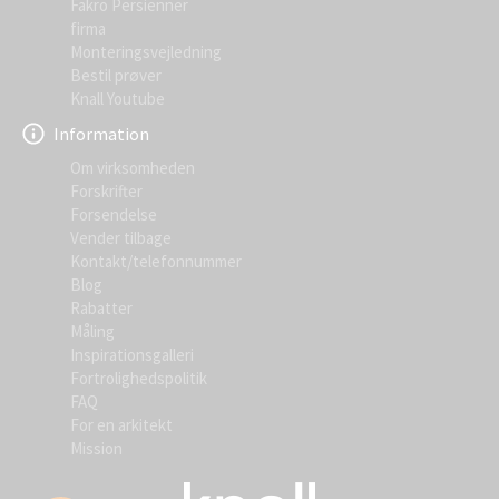
Fakro Persienner
firma
Monteringsvejledning
Bestil prøver
Knall Youtube
Information
Om virksomheden
Forskrifter
Forsendelse
Vender tilbage
Kontakt/telefonnummer
Blog
Rabatter
Måling
Inspirationsgalleri
Fortrolighedspolitik
FAQ
For en arkitekt
Mission