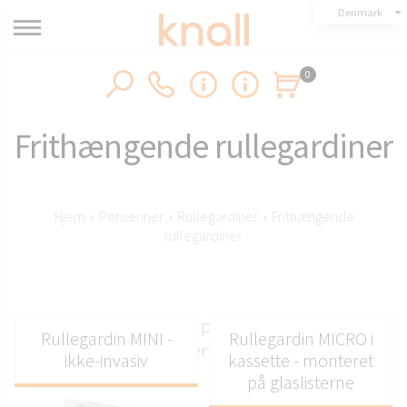
Denmark
0
Frithængende rullegardiner
Hjem
›
Persienner
›
Rullegardiner
›
Frithængende
rullegardiner
Klassiske frithængende persienner, der passer til
Rullegardin MINI -
Rullegardin MICRO i
ethvert rum
ikke-invasiv
kassette - monteret
på glaslisterne