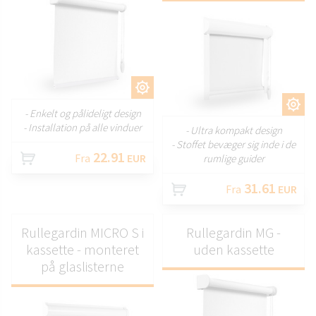
TILPAS
TILPAS
- Enkelt og pålideligt design
- Installation på alle vinduer
- Ultra kompakt design
- Stoffet bevæger sig inde i de
22.91
Fra
EUR
rumlige guider
31.61
Fra
EUR
Rullegardin MICRO S i
Rullegardin MG -
kassette - monteret
uden kassette
på glaslisterne