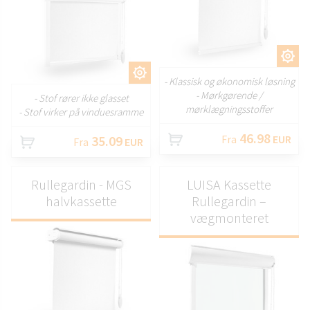
TILPAS
TILPAS
- Klassisk og økonomisk løsning
- Mørkgørende /
- Stof rører ikke glasset
mørklægningsstoffer
- Stof virker på vinduesramme
46.98
35.09
Fra
EUR
Fra
EUR
Rullegardin - MGS
LUISA Kassette
halvkassette
Rullegardin –
vægmonteret