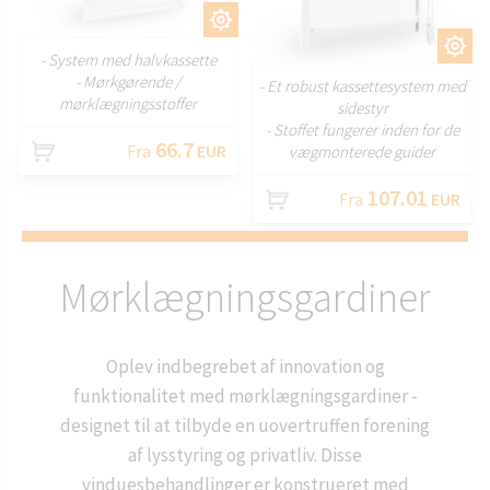
TILPAS
TILPAS
- System med halvkassette
- Mørkgørende /
- Et robust kassettesystem med
mørklægningsstoffer
sidestyr
- Stoffet fungerer inden for de
66.7
Fra
EUR
vægmonterede guider
107.01
Fra
EUR
Mørklægningsgardiner
Oplev indbegrebet af innovation og
funktionalitet med mørklægningsgardiner -
designet til at tilbyde en uovertruffen forening
af lysstyring og privatliv. Disse
vinduesbehandlinger er konstrueret med