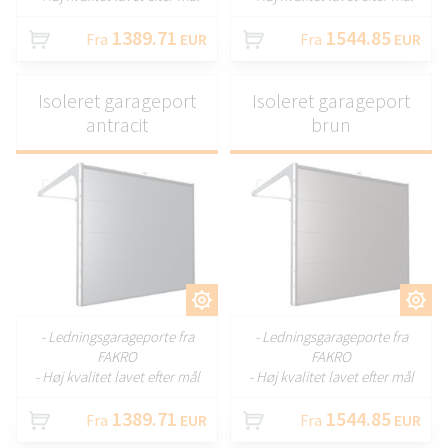
1389.71
1544.85
Fra
EUR
Fra
EUR
Isoleret garageport
Isoleret garageport
antracit
brun
TILPAS
TILPAS
- Ledningsgarageporte fra
- Ledningsgarageporte fra
FAKRO
FAKRO
- Høj kvalitet lavet efter mål
- Høj kvalitet lavet efter mål
1389.71
1544.85
Fra
EUR
Fra
EUR