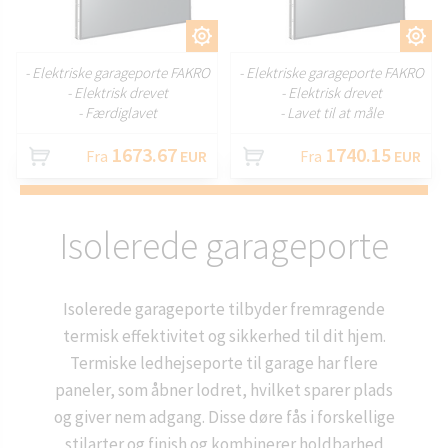
TILPAS
TILPAS
- Elektriske garageporte FAKRO
- Elektriske garageporte FAKRO
- Elektrisk drevet
- Elektrisk drevet
- Færdiglavet
- Lavet til at måle
1673.67
1740.15
Fra
EUR
Fra
EUR
Isolerede garageporte
Isolerede garageporte tilbyder fremragende
termisk effektivitet og sikkerhed til dit hjem.
Termiske ledhejseporte til garage har flere
paneler, som åbner lodret, hvilket sparer plads
og giver nem adgang. Disse døre fås i forskellige
stilarter og finish og kombinerer holdbarhed