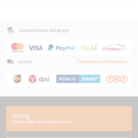
Understøttede betalinger
Forsendelsesinformation »
Levere
Måling
Sådan måler du vinduet korrekt