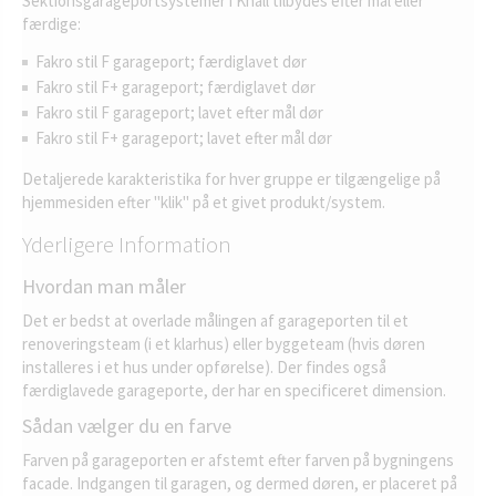
Sektionsgarageportsystemer i Knall tilbydes efter mål eller
færdige:
Fakro stil F garageport; færdiglavet dør
Fakro stil F+ garageport; færdiglavet dør
Fakro stil F garageport; lavet efter mål dør
Fakro stil F+ garageport; lavet efter mål dør
Detaljerede karakteristika for hver gruppe er tilgængelige på
hjemmesiden efter "klik" på et givet produkt/system.
Yderligere Information
Hvordan man måler
Det er bedst at overlade målingen af garageporten til et
renoveringsteam (i et klarhus) eller byggeteam (hvis døren
installeres i et hus under opførelse). Der findes også
færdiglavede garageporte, der har en specificeret dimension.
Sådan vælger du en farve
Farven på garageporten er afstemt efter farven på bygningens
facade. Indgangen til garagen, og dermed døren, er placeret på