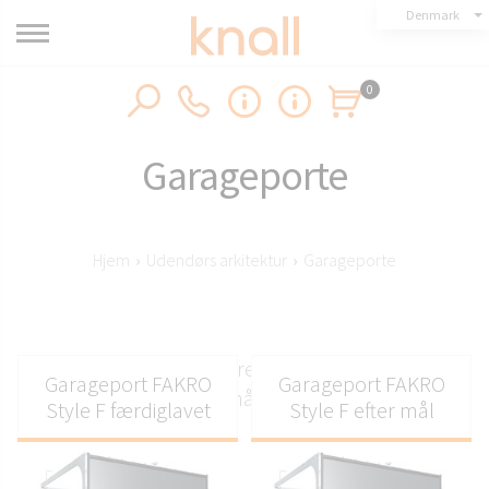
Denmark
0
Garageporte
Hjem
›
Udendørs arkitektur
›
Garageporte
Garageporte – isolerede sektionsopdelte
Garageport FAKRO
Garageport FAKRO
garageporte efter mål eller færdiglavede
Style F færdiglavet
Style F efter mål