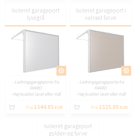
Isoleret garageport
Isoleret garageport i
lysegrå
valnød farve
TILPAS
TILPAS
- Ledningsgarageporte fra
- Ledningsgarageporte fra
FAKRO
FAKRO
- Høj kvalitet lavet efter mål
- Høj kvalitet lavet efter mål
1544.85
1525.85
Fra
EUR
Fra
EUR
Isoleret garageport
gylden eg farve