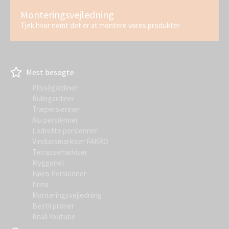
Monteringsvejledning
Tjek hvor nemt det er at montere vores produkter
Mest besøgte
Plisségardiner
Rullegardiner
Træpersienner
Alu persienner
Lodrette persienner
Vinduesmarkiser FAKRO
Terrassemarkiser
Myggenet
Fakro Persienner
firma
Monteringsvejledning
Bestil prøver
Knall Youtube