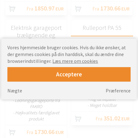
1850.97
1730.66
Fra
EUR
Fra
EUR
Elektrisk garageport
Rulleport PA 55
trælignende eg
Vores hjemmeside bruger cookies. Hvis du ikke ønsker, at
der gemmes cookies på din harddisk, skal du ændre dine
browserindstillinger.
Læs mere om cookies
Acceptere
TILPAS
TILPAS
Nægte
Præference
- Beskytter privatlivets fred
- Rig farvepalet
- Ledningsgarageporte fra
- Meget holdbar
FAKRO
- Højkvalitets færdiglavet
351.02
Fra
EUR
produkt
1730.66
Fra
EUR