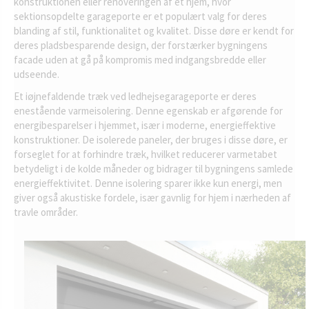
konstruktionen eller renoveringen af et hjem, hvor
sektionsopdelte garageporte er et populært valg for deres
blanding af stil, funktionalitet og kvalitet. Disse døre er kendt for
deres pladsbesparende design, der forstærker bygningens
facade uden at gå på kompromis med indgangsbredde eller
udseende.
Et iøjnefaldende træk ved ledhejsegarageporte er deres
enestående varmeisolering. Denne egenskab er afgørende for
energibesparelser i hjemmet, især i moderne, energieffektive
konstruktioner. De isolerede paneler, der bruges i disse døre, er
forseglet for at forhindre træk, hvilket reducerer varmetabet
betydeligt i de kolde måneder og bidrager til bygningens samlede
energieffektivitet. Denne isolering sparer ikke kun energi, men
giver også akustiske fordele, især gavnlig for hjem i nærheden af
travle områder.