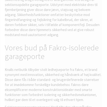
sektionsopdelte garageporte. Udstyret med elektriske drev til
fjernbetjening giver disse døre jævn, støjsvag og bekvem
adgang. Sikkerhedsfunktioner omfatter beskyttelse mod
fingerindfangning og fejlsikring for kabelbrud, der sikrer, at
døren forbliver sikker, selv i tilfælde af komponentfejl. Desuden
forbedrer disse døre hjemmets sikkerhed ved at give robust
modstand mod uautoriseret adgang.
Vores bud på Fakro-isolerede
garageporte
Knalls netbutik tilbyder stolt ledhejseporte fra Fakro, et brand
synonymt med innovation, sikkerhed og håndværk af høj kvalitet.
Disse døre fås i både standard- og brugerdefinerede størrelser
for at imødekomme forskellige kundebehov. Fakros døre
eksemplificerer moderne konstruktionsidealer med smarte
funktioner som forbedret isolering og sikkerhedsmekanismer,
hvilket gør dem til et overlegent valg til ethvert hjem.