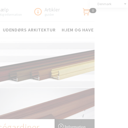
Denmark
jælp
Artikler
0
gtig information
guider
UDENDØRS ARKITEKTUR
HJEM OG HAVE
sségardiner
Information