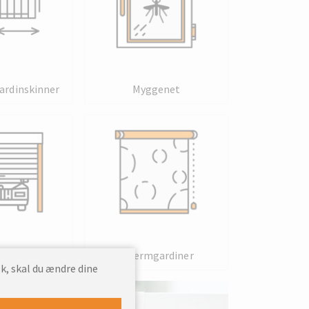
gardinskinner
Myggenet
eporte
Skærmgardiner
k, skal du ændre dine