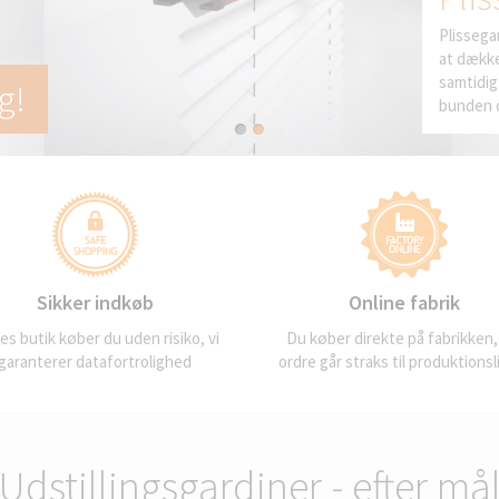
Plissega
at dække
samtidig
g!
bunden 
Sikker indkøb
Online fabrik
res butik køber du uden risiko, vi
Du køber direkte på fabrikken,
garanterer datafortrolighed
ordre går straks til produktionsl
Udstillingsgardiner - efter må