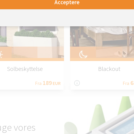
Acceptere
Solbeskyttelse
Blackout
189
6
Fra
EUR
Fra
uge vores