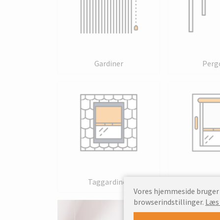
Gardiner
Perg
Taggardiner
Win
Vores hjemmeside bruger c
browserindstillinger.
Læs