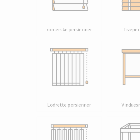
romerske persienner
Træper
Lodrette persienner
Vindues