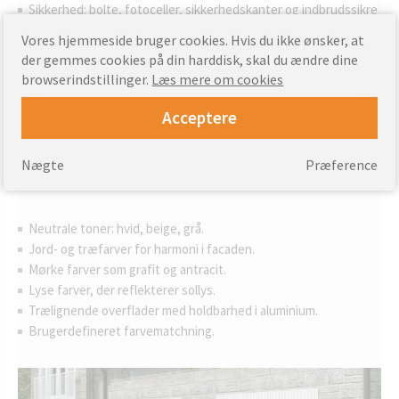
Sikkerhed: bolte, fotoceller, sikkerhedskanter og indbrudssikre
låse.
Vores hjemmeside bruger cookies. Hvis du ikke ønsker, at
Vejrbestandighed mod regn, vind og sne.
der gemmes cookies på din harddisk, skal du ændre dine
Praktisk elektrisk drev, fjernbetjening og smart home-
browserindstillinger.
Læs mere om cookies
integration.
Æstetiske finish, herunder bred farvepalet og glasur.
Acceptere
Skræddersyet produktion til enhver åbning.
Nægte
Præference
Farver
Neutrale toner: hvid, beige, grå.
Jord- og træfarver for harmoni i facaden.
Mørke farver som grafit og antracit.
Lyse farver, der reflekterer sollys.
Trælignende overflader med holdbarhed i aluminium.
Brugerdefineret farvematchning.