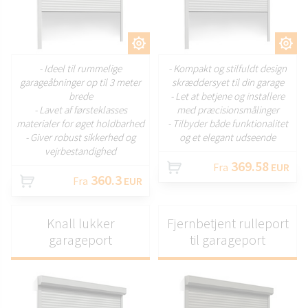
TILPAS
TILPAS
- Ideel til rummelige
- Kompakt og stilfuldt design
garageåbninger op til 3 meter
skræddersyet til din garage
brede
- Let at betjene og installere
- Lavet af førsteklasses
med præcisionsmålinger
materialer for øget holdbarhed
- Tilbyder både funktionalitet
- Giver robust sikkerhed og
og et elegant udseende
vejrbestandighed
369.58
Fra
EUR
360.3
Fra
EUR
Knall lukker
Fjernbetjent rulleport
garageport
til garageport