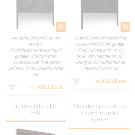
TILPAS
TILPAS
- Moderne design for en ren
- Præcisionskonstrueret til at
æstetik
passe perfekt til din garage
- Pladsbesparende løsning til
- Bredt udvalg af farver og
garager i alle størrelser
finish, der matcher din stil
- Skræddersyet til at passe
- Designet til holdbarhed og
perfekt ind i din arkitektoniske
maksimal sikkerhed
stil
495.41
Fra
EUR
486.13
Fra
EUR
Rulleskodder efter
Elektrisk lukkedør i et
mål
sikkert adaptivt
system