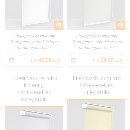
TILPAS
TILPAS
- Rullegardiner efter mål
- Rullegardiner efter mål
- Dæmpende materiale for en
- Dæmpende materiale for en
mørklægningseffekt
mørklægningseffekt
46.98
64.09
Fra
EUR
Fra
EUR
Ikke-invasiv termisk
Ikke-invasiv jacquard
isolering
badeværelses
badeværelses
rullegardin
rullegardin