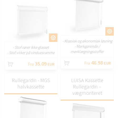
TILPAS
TILPAS
- Klassisk og økonomisk løsning
- Mørkgørende /
- Stof rører ikke glasset
mørklægningsstoffer
- Stof virker på vinduesramme
46.98
35.09
Fra
EUR
Fra
EUR
Rullegardin - MGS
LUISA Kassette
halvkassette
Rullegardin –
vægmonteret