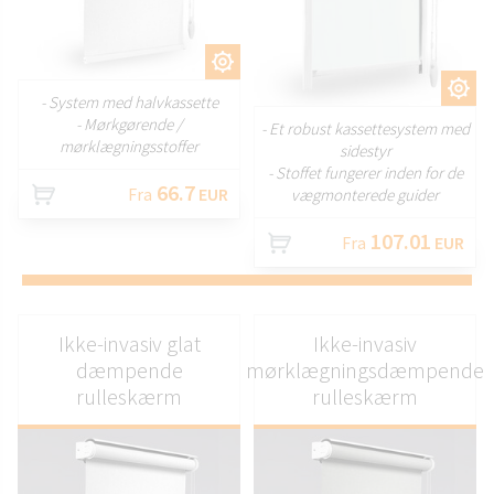
TILPAS
TILPAS
- System med halvkassette
- Mørkgørende /
- Et robust kassettesystem med
mørklægningsstoffer
sidestyr
- Stoffet fungerer inden for de
66.7
Fra
EUR
vægmonterede guider
107.01
Fra
EUR
Ikke-invasiv glat
Ikke-invasiv
dæmpende
mørklægningsdæmpende
rulleskærm
rulleskærm