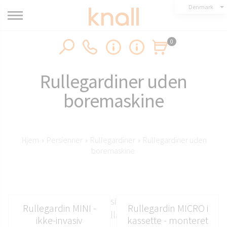
Denmark
0
Rullegardiner uden
boremaskine
Hjem
›
Persienner
›
Rullegardiner
›
Rullegardiner uden
boremaskine
Borefri persienner designet til hurtig og nem
Rullegardin MINI -
Rullegardin MICRO i
installation
ikke-invasiv
kassette - monteret