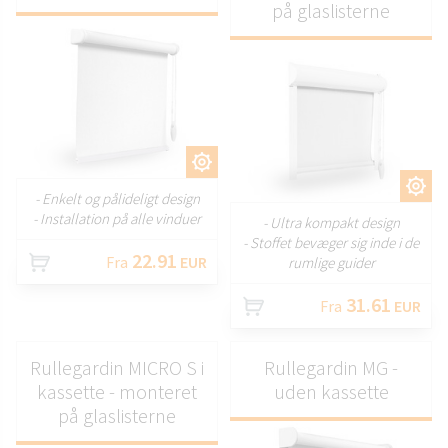
på glaslisterne
TILPAS
TILPAS
- Enkelt og pålideligt design
- Installation på alle vinduer
- Ultra kompakt design
- Stoffet bevæger sig inde i de
22.91
Fra
EUR
rumlige guider
31.61
Fra
EUR
Rullegardin MICRO S i
Rullegardin MG -
kassette - monteret
uden kassette
på glaslisterne