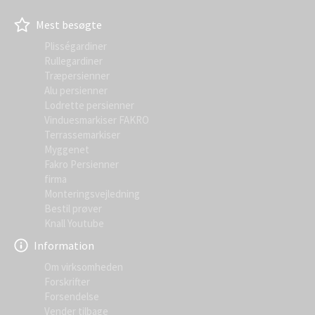
Mest besøgte
Plisségardiner
Rullegardiner
Træpersienner
Alu persienner
Lodrette persienner
Vinduesmarkiser FAKRO
Terrassemarkiser
Myggenet
Fakro Persienner
firma
Monteringsvejledning
Bestil prøver
Knall Youtube
Information
Om virksomheden
Forskrifter
Forsendelse
Vender tilbage