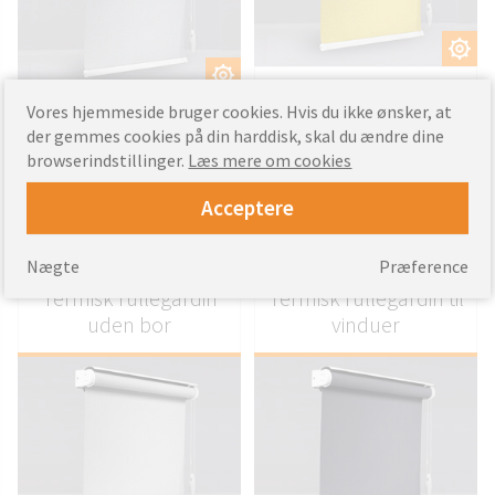
TILPAS
TILPAS
- Magisk skærm rullegardin
Vores hjemmeside bruger cookies. Hvis du ikke ønsker, at
- Vandafvisende macic
- Magisk skærm rullegardin
skærmstof
der gemmes cookies på din harddisk, skal du ændre dine
- Vandafvisende macic
- System til størrelse
browserindstillinger.
Læs mere om cookies
skærmstof
- System til størrelse
46.98
Fra
EUR
Acceptere
64.09
Fra
EUR
Nægte
Præference
Termisk rullegardin
Termisk rullegardin til
uden bor
vinduer