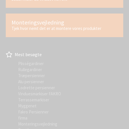
Monteringsvejledning
Tjek hvor nemt det er at montere vores produkter
Mest besøgte
Plisségardiner
Rullegardiner
Træpersienner
Alu persienner
Lodrette persienner
Vinduesmarkiser FAKRO
Terrassemarkiser
Myggenet
Fakro Persienner
firma
Monteringsvejledning