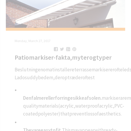
Monday, March 27, 2017
Patiomarkiser-fakta,myterogtyper
Beslutningenomatinstallereterrassemarkisererofteleds
Ladosuddybedem,deroptræderoftest
Denfalmerellerforringesikkeafsolen.
markiserarem
qualitymaterials(acrylic,waterproofacrylic,PVC-
coatedpolyester)thatpreventlossofaesthetics.
Theyareeasytofit.
Thismayappearwithready-