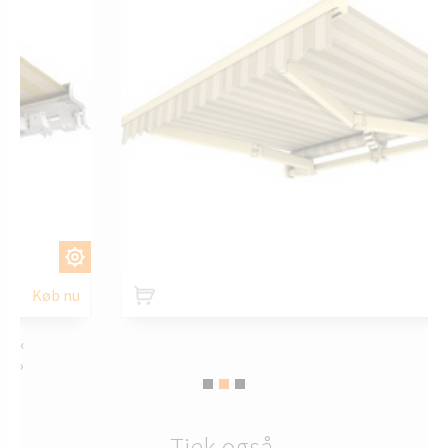
TILPAS
Køb nu
‹
›
Tjek også.