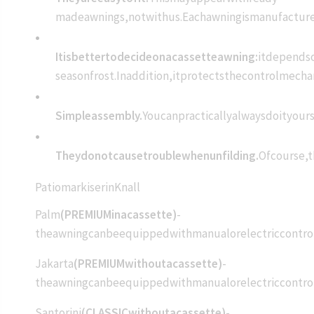
madeawnings,notwithus.Eachawningismanufactured
Itisbettertodecideonacassetteawning:
itdependso
seasonfrost.Inaddition,itprotectsthecontrolmecha
Simpleassembly.
Youcanpracticallyalwaysdoityour
Theydonotcausetroublewhenunfilding.
Ofcourse,t
PatiomarkiserinKnall
Palm
(PREMIUMinacassette)
-
theawningcanbeequippedwithmanualorelectriccontrol.
Jakarta
(PREMIUMwithoutacassette)
-
theawningcanbeequippedwithmanualorelectriccontrol.
Santorini
(CLASSICwithoutacassette)
-