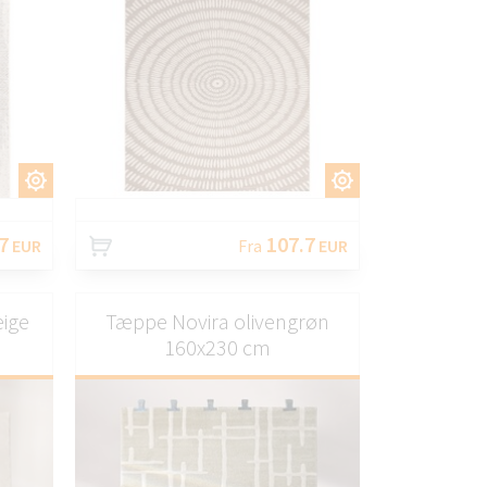
AS
TILPAS
7
107.7
EUR
Fra
EUR
ige
Tæppe Novira olivengrøn
160x230 cm