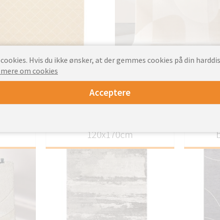
TILP
ookies. Hvis du ikke ønsker, at der gemmes cookies på din harddis
TILPAS
 mere om cookies
113.
Fra
92.7
Fra
EUR
Acceptere
160x230
Tæppe Royal Creme/Grå
Tæpp
120x170cm