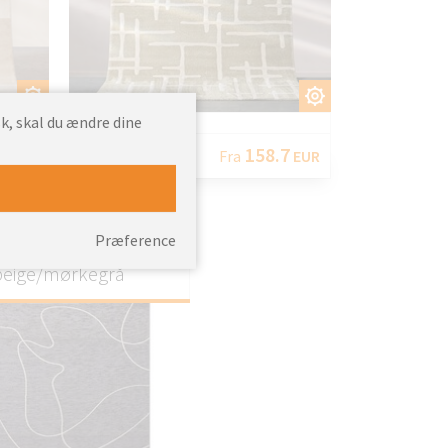
AS
TILPAS
k, skal du ændre dine
7
158.7
EUR
Fra
EUR
Præference
e fløjl 160x230cm
beige/mørkegrå