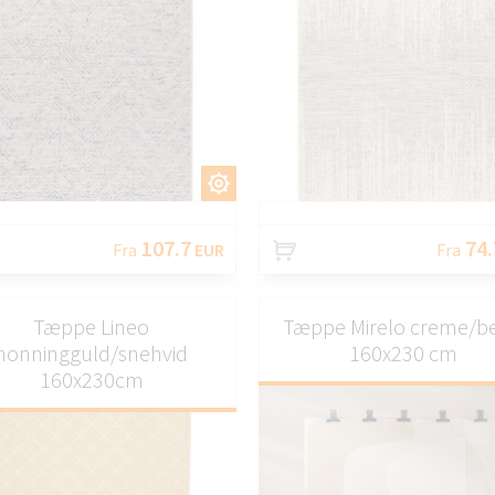
TILPAS
TILP
107.7
74.
Fra
EUR
Fra
Tæppe Lineo
Tæppe Mirelo creme/be
honningguld/snehvid
160x230 cm
160x230cm