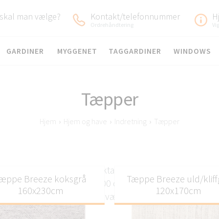
 skal man vælge?
Kontakt/telefonnummer
H
Ordrehåndtering
Vi
GARDINER
MYGGENET
TAGGARDINER
WINDOWS
Tæpper
Hjem
›
Hjem og have
›
Indretning
›
Tæpper
g løbere til entreen fås i rektangulære og runde former,
æppe Breeze koksgrå
Tæppe Breeze uld/kliff
 størrelser på 120, 160, 200 og 300 cm. Bløde og varme,
160x230cm
120x170cm
børneværelse.