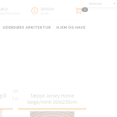
Denmark
jælp
Artikler
0
gtig information
guider
UDENDØRS ARKITEKTUR
HJEM OG HAVE
 et bredt udvalg af
grå
Tæppe Jersey Home
 også perfekte til et
beige/mink 160x230cm