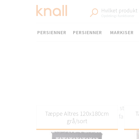
Hvilket produkt
Opdeling i funktioner
Menu
PERSIENNER
PERSIENNER
MARKISER
Tæpper til stuen o
Tæppe Altres 120x180cm
T
mønstre og farver og
grå/sort