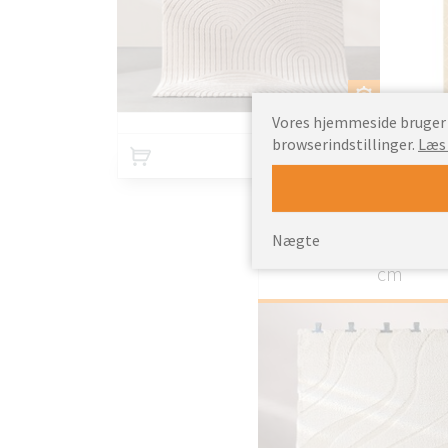
TILPAS
Vores hjemmeside bruger c
browserindstillinger.
Læs
155.7
Fra
EUR
Nægte
Tæppe Relief creme 
cm