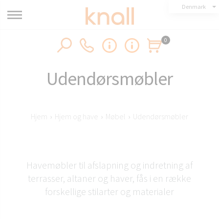
Denmark
0
Udendørsmøbler
Hjem
›
Hjem og have
›
Møbel
›
Udendørsmøbler
Havemøbler til afslapning og indretning af
terrasser, altaner og haver, fås i en række
forskellige stilarter og materialer