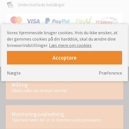
Understøttede betalinger
Vores hjemmeside bruger cookies. Hvis du ikke ønsker, at
Forsendelsesinformation »
Levere
der gemmes cookies på din harddisk, skal du ændre dine
browserindstillinger.
Læs mere om cookies
Acceptere
Nægte
Præference
Måling
Sådan måler du vinduet korrekt
Monteringsvejledning
Tjek hvor nemt det er at montere vores produkter