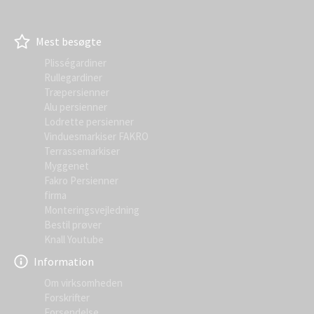
Mest besøgte
Plisségardiner
Rullegardiner
Træpersienner
Alu persienner
Lodrette persienner
Vinduesmarkiser FAKRO
Terrassemarkiser
Myggenet
Fakro Persienner
firma
Monteringsvejledning
Bestil prøver
Knall Youtube
Information
Om virksomheden
Forskrifter
Forsendelse