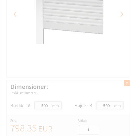
‹
›
Dimensioner:
(mål i millimeter)
Bredde - A
Højde - B
mm
mm
Pris:
Antal:
798.35
EUR