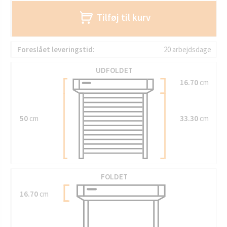
Tilføj til kurv
Foreslået leveringstid:
20 arbejdsdage
UDFOLDET
16.70
cm
50
cm
33.30
cm
FOLDET
16.70
cm