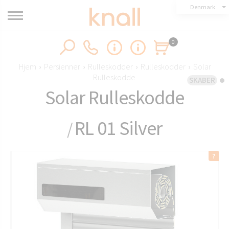
Denmark
0
Hjem
›
Persienner
›
Rulleskodder
›
Rulleskodder
›
Solar
Rulleskodde
SKABER
Solar Rulleskodde
RL 01 Silver
/