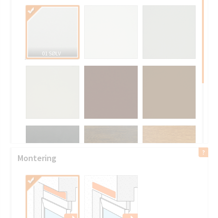
01 SØLV
Montering