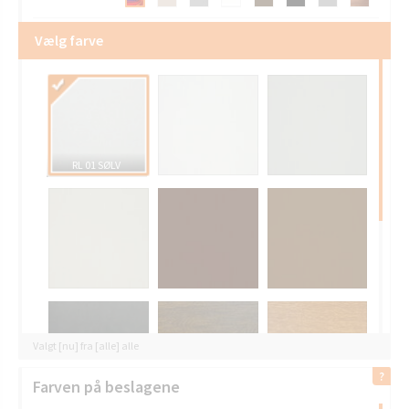
Vælg farve
RL 01 SØLV
Valgt [nu] fra [alle] alle
Farven på beslagene