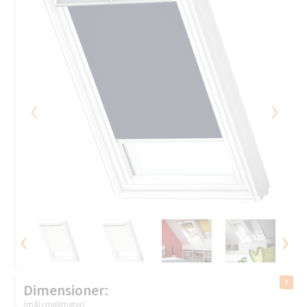
‹
›
‹
›
Dimensioner:
(mål i millimeter)