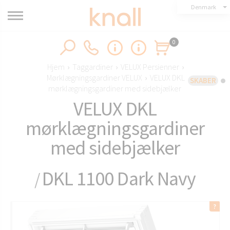
Denmark
0
Hjem
›
Taggardiner
›
VELUX Persienner
›
Mørklægningsgardiner VELUX
›
VELUX DKL
SKABER
mørklægningsgardiner med sidebjælker
VELUX DKL
mørklægningsgardiner
med sidebjælker
DKL 1100 Dark Navy
/