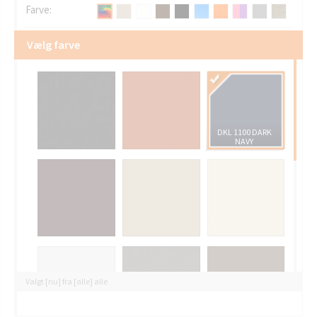
Farve:
Vælg farve
DKL 1100 DARK
NAVY
Valgt [nu] fra [alle] alle