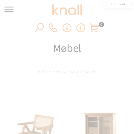
Denmark
0
Møbel
Hjem
›
Hjem og have
›
Møbel