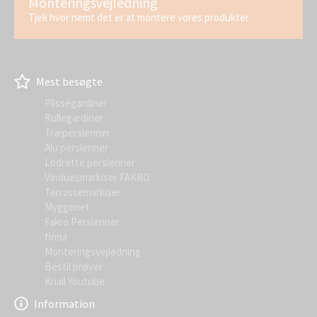
Monteringsvejledning
Tjek hvor nemt det er at montere vores produkter
Mest besøgte
Plisségardiner
Rullegardiner
Træpersienner
Alu persienner
Lodrette persienner
Vinduesmarkiser FAKRO
Terrassemarkiser
Myggenet
Fakro Persienner
firma
Monteringsvejledning
Bestil prøver
Knall Youtube
Information