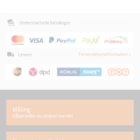
Understøttede betalinger
Forsendelsesinformation »
Levere
Måling
Sådan måler du vinduet korrekt