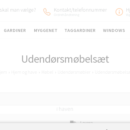
 skal man vælge?
Kontakt/telefonnummer
H
Ordrehåndtering
Vi
GARDINER
MYGGENET
TAGGARDINER
WINDOWS
Udendørsmøbelsæt
jem
›
Hjem og have
›
Møbel
›
Udendørsmøbler
›
Udendørsmøbels
hende borde med stole, perfekt til behagelig afslapni
i haven
Levere