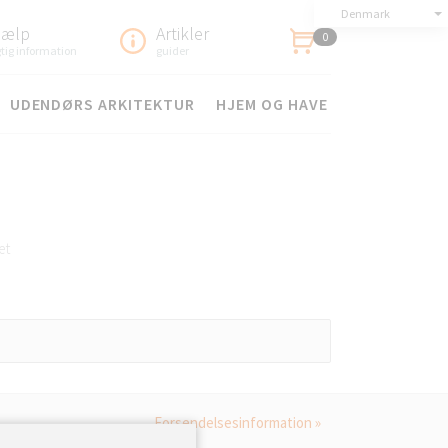
Denmark
jælp
Artikler
0
gtig information
guider
UDENDØRS ARKITEKTUR
HJEM OG HAVE
æt
ng på terrassen eller
Forsendelsesinformation »