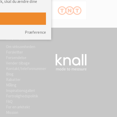
k, skal du ændre dine
Præference
Information
Om virksomheden
Forskrifter
Forsendelse
Vender tilbage
Kontakt/telefonnummer
Blog
Rabatter
Måling
Inspirationsgalleri
Fortrolighedspolitik
FAQ
For en arkitekt
Mission