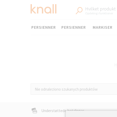
Hvilket produkt
Opdeling i funktioner
Menu
PERSIENNER
PERSIENNER
MARKISER
H
Nie odnaleziono szukanych produktów
Havemøbelsæt og matc
Understøttede betalinger