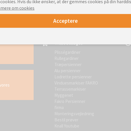
ookies. Hvis du ikke ønsker, at der gemmes cookies på din harddis
 mere om cookies
Acceptere
Mest besøgte
Plisségardiner
Rullegardiner
Træpersienner
Alu persienner
Lodrette persienner
Vinduesmarkiser FAKRO
 vores
Terrassemarkiser
Myggenet
Fakro Persienner
firma
Monteringsvejledning
Bestil prøver
Knall Youtube