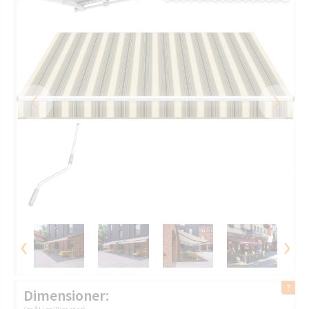
‹
›
‹
›
Dimensioner: