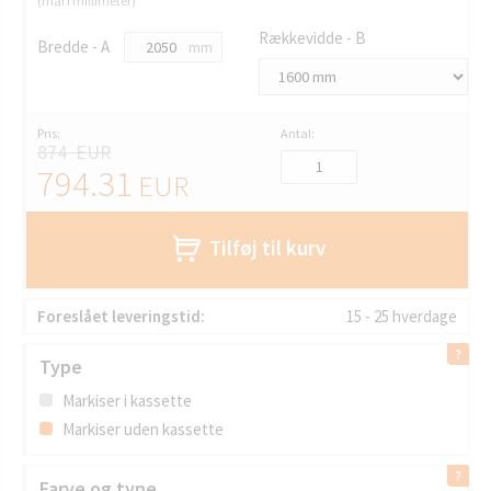
(mål i millimeter)
Rækkevidde - B
Bredde - A
mm
Pris:
Antal:
874 EUR
794.31
EUR
Tilføj til kurv
Foreslået leveringstid:
15 - 25 hverdage
Type
Markiser i kassette
Markiser uden kassette
Farve og type