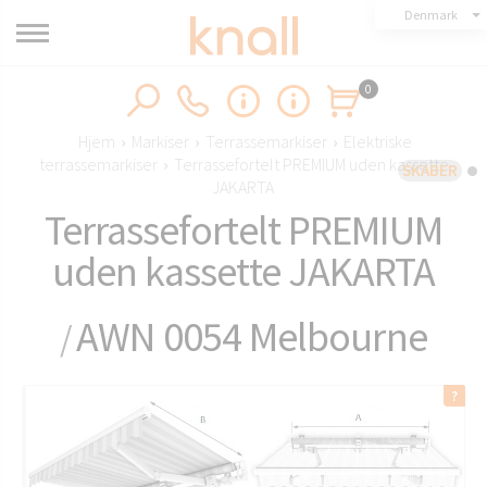
Denmark
0
Hjem
›
Markiser
›
Terrassemarkiser
›
Elektriske
terrassemarkiser
›
Terrassefortelt PREMIUM uden kassette
SKABER
JAKARTA
Terrassefortelt PREMIUM
uden kassette JAKARTA
AWN 0054 Melbourne
/