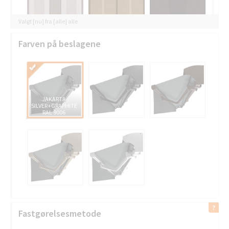
Valgt [nu] fra [alle] alle
Farven på beslagene
JAKARTA
SILVER+GRAPHITE
RAL 9006
Fastgørelsesmetode