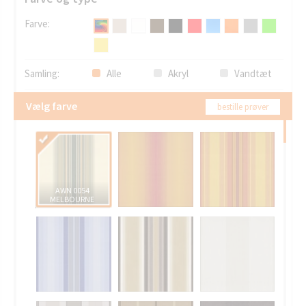
Farve:
Samling:
Alle
Akryl
Vandtæt
Vælg farve
bestille prøver
AWN 0054
MELBOURNE