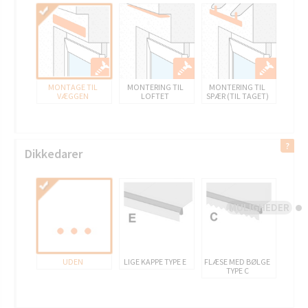
MONTAGE TIL
MONTERING TIL
MONTERING TIL
VÆGGEN
LOFTET
SPÆR (TIL TAGET)
Dikkedarer
MULIGHEDER
UDEN
LIGE KAPPE TYPE E
FLÆSE MED BØLGE
TYPE C